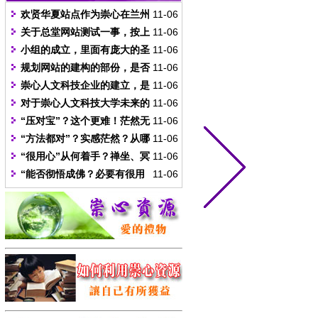
欢贤华夏站点作为崇心在兰州
11-06
的门户，请恩师指点缺点及改进或
关于总堂网站测试一事，按上
11-06
增添栏目的方向。
周叩问呈报的计划制作出测试站
小组的成立，里面有庞大的圣
11-06
点，网络信息既然可直通虚空无
务要推动，是否可请所有学生宗生
规划网站的建构的部份，是否
11-06
极，不知恩师看后觉得可行否，站
选其中一项或几项自己所专业的来
请恩师开示建构的主题和方向，让
崇心人文科技企业的建立，是
11-06
点程序这边已经准备就绪，只需总
一起实行，并从企划案中按部就班
全体能有一个主题和方向性的共
否有水资源和蓝金企业来做开始？
对于崇心人文科技大学未来的
11-06
堂提供支持SQL数据库的服务器平
的落实，让崇心的因缘能够因此更
识，把一个完整却有具足所有信息
实际建立，是否请恩师能开示大学
“压对宝”？这个更难！茫然无
11-06
台，即可实现。
具推广的能量。
性质的网站完成。
之主题与方向，让全体有一个方向
知一切的人，怎么知道在哪里才
“方法都对”？实感茫然？从哪
11-06
去建立。
能，才是“压对宝”？
里能知道“都对”呢？
“很用心”从何着手？禅坐、冥
11-06
想；弘法、传道？
“能否彻悟成佛？必要有很用
11-06
心，甚且方法都对，尚要压对宝，
才会来成就的，缺一不可。”