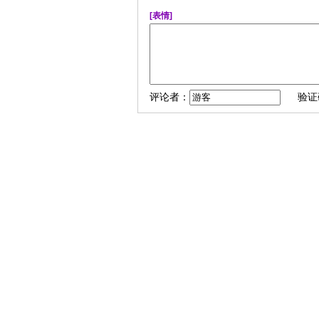
[表情]
评论者：
验证