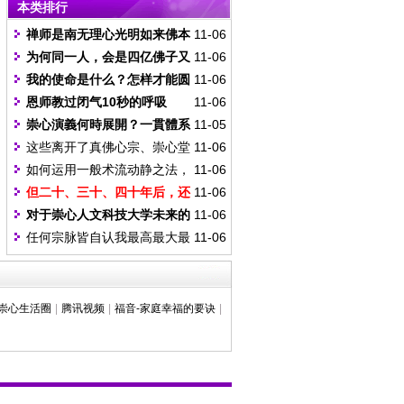
本类排行
才会来成就的，缺一不可。”
禅师是南无理心光明如来佛本
11-06
尊还是分身，南无理心光明如来佛
为何同一人，会是四亿佛子又
11-06
降来著书时，禅师到哪去了？这和
是九二原灵子？是青阳期 南无燃灯
我的使命是什么？怎样才能圆
11-06
其他圣佛降着天书时有何不同？又
古佛门下弟子，同时又是红阳期 南
满完成我的使命？在这末劫时期，
恩师教过闭气10秒的呼吸
11-06
何谓提灵？
无释迦牟尼佛门下弟子？又为何有
我能做些什么，才能既帮助自己，
法，是否可更详细教导其程序、过
崇心演義何時展開？一貫體系
11-05
人同时拥有二种或三种的多重系？
又能帮助别人共同提升？
程、境界层次？
言白陽期龍華三會彌勒佛降生，有
这些离开了真佛心宗、崇心堂
11-06
相輔關係否？
之人员，此生此世就难有成就之机
如何运用一般术流动静之法，
11-06
会了吗？
改善佛堂的风水磁场？
但二十、三十、四十年后，还
11-06
由有形的南无理心光明禅师为大家
对于崇心人文科技大学未来的
11-06
授记否？
实际建立，是否请恩师能开示大学
任何宗脉皆自认我最高最大最
11-06
之主题与方向，让全体有一个方向
殊胜，但真正能有因缘入真佛心
去建立。
宗、大道心宗、崇心堂，是否有其
殊胜因缘否？为何还是有许多师兄
崇心生活圈
|
腾讯视频
|
福音-家庭幸福的要诀
|
师姊离开？恩师筛选否？自我淘汰
否？