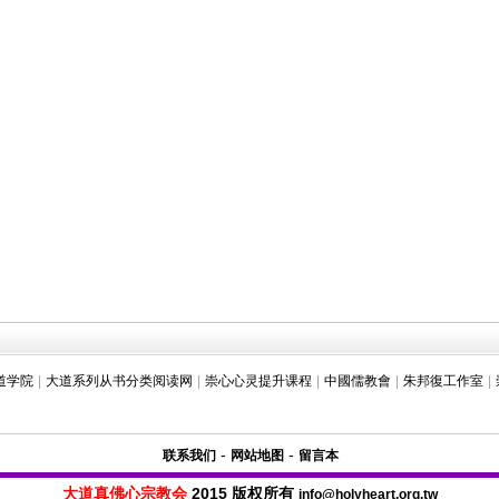
道学院
|
大道系列从书分类阅读网
|
崇心心灵提升课程
|
中國儒教會
|
朱邦復工作室
|
-
-
联系我们
网站地图
留言本
大道真佛心宗教会
2015 版权所有
info@holyheart.org.tw