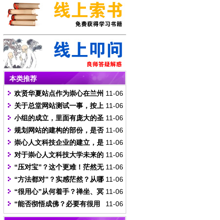
本类推荐
欢贤华夏站点作为崇心在兰州
11-06
的门户，请恩师指点缺点及改进或
关于总堂网站测试一事，按上
11-06
增添栏目的方向。
周叩问呈报的计划制作出测试站
小组的成立，里面有庞大的圣
11-06
点，网络信息既然可直通虚空无
务要推动，是否可请所有学生宗生
规划网站的建构的部份，是否
11-06
极，不知恩师看后觉得可行否，站
选其中一项或几项自己所专业的来
请恩师开示建构的主题和方向，让
崇心人文科技企业的建立，是
11-06
点程序这边已经准备就绪，只需总
一起实行，并从企划案中按部就班
全体能有一个主题和方向性的共
否有水资源和蓝金企业来做开始？
对于崇心人文科技大学未来的
11-06
堂提供支持SQL数据库的服务器平
的落实，让崇心的因缘能够因此更
识，把一个完整却有具足所有信息
实际建立，是否请恩师能开示大学
“压对宝”？这个更难！茫然无
11-06
台，即可实现。
具推广的能量。
性质的网站完成。
之主题与方向，让全体有一个方向
知一切的人，怎么知道在哪里才
“方法都对”？实感茫然？从哪
11-06
去建立。
能，才是“压对宝”？
里能知道“都对”呢？
“很用心”从何着手？禅坐、冥
11-06
想；弘法、传道？
“能否彻悟成佛？必要有很用
11-06
心，甚且方法都对，尚要压对宝，