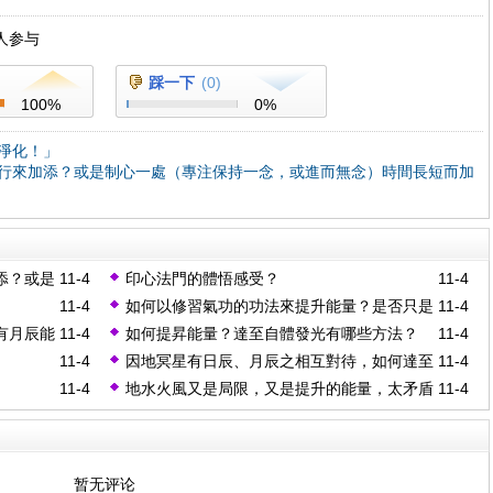
人参与
踩一下
(
0
)
100
%
0
%
淨化！」
行來加添？或是制心一處（專注保持一念，或進而無念）時間長短而加
添？或是
11-4
印心法門的體悟感受？
11-4
念）時間長短
11-4
如何以修習氣功的功法來提升能量？是否只是
11-4
輔助因緣？
有月辰能
11-4
如何提昇能量？達至自體發光有哪些方法？
11-4
11-4
因地冥星有日辰、月辰之相互對待，如何達至
11-4
中庸？
11-4
地水火風又是局限，又是提升的能量，太矛盾
11-4
了。
暂无评论