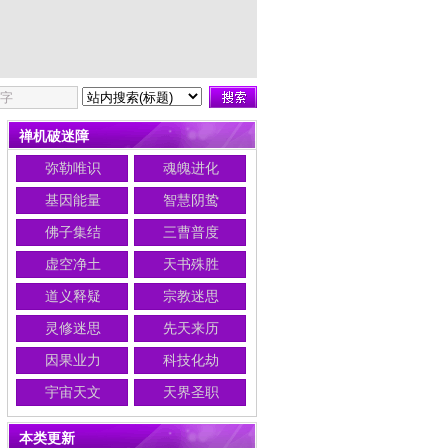
禅机破迷障
弥勒唯识
魂魄进化
基因能量
智慧阴鸷
佛子集结
三曹普度
虚空净土
天书殊胜
道义释疑
宗教迷思
灵修迷思
先天来历
因果业力
科技化劫
宇宙天文
天界圣职
本类更新