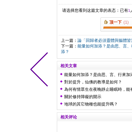
请选择您看到这篇文章的表态：已有
1
顶一下
(
1
)
上一篇：
論「回歸者必須靈體與軀體皆
下一篇：
能量如何加添？是由思、言、
添？
相关文章
能量如何加添？是由思、言、行來加
制心一處（專注保持一念，或進而無
對於提升，仙佛的教導是如何？
而加添？
為何有情眾生在夜晚靜止睡眠時，能
量的加添？要如何加添？
關於修持障礙的開示
地球的其它物種也能提升嗎？
相关评论