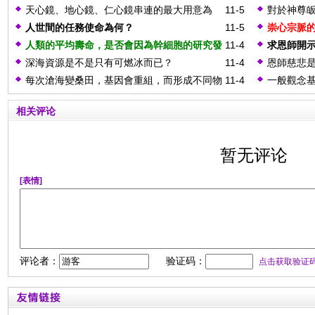
天心鏡、地心鏡、仁心鏡串連的最大用意為
11-5
對於神尊
何？
安排教育
人世間的任務使命為何？
11-5
崇心宗脈
人類的平均壽命，是否會因為幹細胞的研究發
11-4
求恩師開
展，在50年內延長到120歲？
深海資源是不是只有可燃冰而已？
11-4
恩師慈悲
會成為半
每次滄海變桑田，基因會重組，而形成不同物
11-4
一般觀念
後，都會
種，此物種之形成是整體形成否？
作用是如
相关评论
該軀體，
暂无评论
[表情]
评论者：
验证码：
点击获取验证