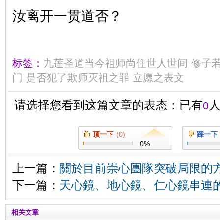
汝离开一贯道否？
标签：
九莲圣道当今祖师尚住世人世间
修子
门
是否犯了欺师灭祖之罪
立愿之表文
请选择您看到这篇文章的表态：已有
0
顶一下
(
0
)
踩一下
0
%
上一篇：
關於目前崇心團隊突破局限的
下一篇：
天心鏡、地心鏡、仁心鏡串連
相关文章