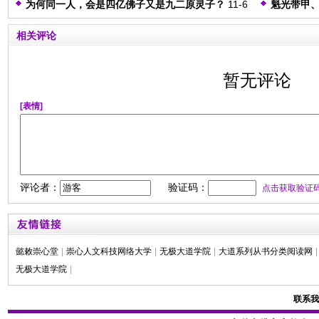
导引之聚
为何同一人，会是四亿佛子又是九二原灵子？
11-6
魁光带甲
计划，应
是青阳期 南无燃灯古佛门下弟子，同时又是红阳期
清真回家
的使命与
相关评论
南无释迦牟尼佛门下弟子？又为何有人同时拥有二
来努力？
种或三种的多重系？
暂无评论
[表情]
评论者：
验证码：
点击获取验证
懿敕崇心堂
|
崇心人文科技网络大学
|
无极大道学院
|
大道系列从书分类阅读网
|
无极大道学院
|
联系我