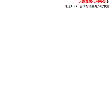
大道真佛心宗教会
2
地址ADD：台灣省桃園縣八德市茄苳路 72