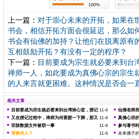
100
%
上一篇：
对于崇心未来的开拓，如果在
书会，相信开拓方面会很延迟，那么如
书会有仙佛的加持？让他们在脱离原有
互相鼓励开拓？有没有一定的程序？
下一篇：
目前要成为宗生就必要来到台
禅师一人，如此要成为真佛心宗的宗生
的人来言就更困难。这种情况是否会一
相关文章
目前要成为宗生就必要来到台湾崇心堂，授记
11-6
仙佛老师
者也只有禅师一人，如此要成为真佛心宗的宗生就
何时候都
又在授记过程中，禅师为何要蹬一下脚，那又
11-6
真佛心宗
很不容易，尤其对海外的人来言就更困难。这种情
声，在其
是什么含义？是不是要震脱宗生的无明束缚及对不
圣火引向
宗脉数据文件被窃一事
11-6
参与著书
况是否会一直持续下去？
怎么办？
良习性的执着？
正门，再
管教何人？
11-6
未来佛子
开示口诀
义吗？