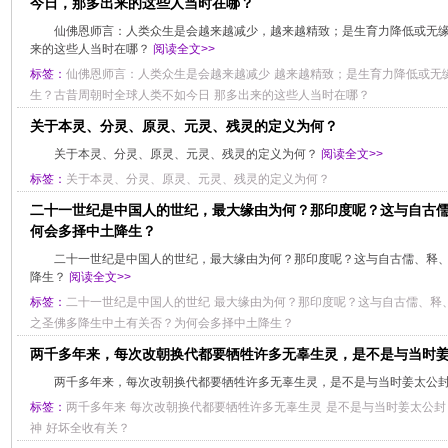
今日，那多出来的这些人当时在哪？
仙佛恩师言：人类众生是会越来越减少，越来越精致；是生育力降低或无
来的这些人当时在哪？
阅读全文>>
标签：
仙佛恩师言：人类众生是会越来越减少
越来越精致；是生育力降低或无
生？古昔周朝时全球人类不如今日
那多出来的这些人当时在哪？
关于本灵、分灵、原灵、元灵、残灵的定义为何？
关于本灵、分灵、原灵、元灵、残灵的定义为何？
阅读全文>>
标签：
关于本灵、分灵、原灵、元灵、残灵的定义为何？
二十一世纪是中国人的世纪，最大缘由为何？那印度呢？这与自古
何会多择中土降生？
二十一世纪是中国人的世纪，最大缘由为何？那印度呢？这与自古儒、释
降生？
阅读全文>>
标签：
二十一世纪是中国人的世纪
最大缘由为何？那印度呢？这与自古儒、释
之圣佛多降生中土有关否？为何会多择中土降生？
两千多年来，每次改朝换代都要牺牲许多无辜生灵，是不是与当时
两千多年来，每次改朝换代都要牺牲许多无辜生灵，是不是与当时姜太公
标签：
两千多年来
每次改朝换代都要牺牲许多无辜生灵
是不是与当时姜太公封
神
好坏全收有关？