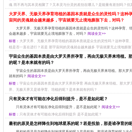
魂
而不再与其本灵相聚了？又本灵与分灵的差别在哪儿？是能量有差别吗？但其
大罗天界、无极天界孕育培植的基因本质就是众生的灵性吗？这种
宙间的灵魂就会越来越多，宇宙就要无止境地膨胀下去，对吗？
大罗天界、无极天界孕育培植的基因本质就是众生的灵性吗？这种孕育、
会越来越多，宇宙就要无止境地膨胀下去，对吗？
阅读全文>>
标签：
大罗天界、无极天界孕育培植的基因本质就是众生的灵性吗？这种孕育
植是否一直在进行？若是
那宇宙间的灵魂就会越来越多
宇宙就要无止境地膨胀
宇宙众生的基因本质是由大罗天界所孕育，再由无极天界来培植。
的呢？是本来就有的吗？
宇宙众生的基因本质是由大罗天界所孕育，再由无极天界来培植。那大罗
就有的吗？
阅读全文>>
标签：
宇宙众生的基因本质是由大罗天界所孕育
再由无极天界来培植。那大罗
界、无极天界又是谁孕育、培植的呢？是本来就有的吗？
只有灵体才有可能在净化后得到提升，是不是如此呢？
只有灵体才有可能在净化后得到提升，是不是如此呢？
阅读全文>>
标签：
只有灵体才有可能在净化后得到提升
是不是如此呢？
最初的原灵是怎样降生到地球星系的呢？若是投胎，那是谁孕育的
最初的原灵是怎样降生到地球星系的呢？若是投胎，那是谁孕育的呢？这