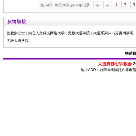
1
2
3
第1/4页 每页20条,共64条记录
懿敕崇心堂
|
崇心人文科技网络大学
|
无极大道学院
|
大道系列从书分类阅读网
|
无极大道学院
|
联系我
大道真佛心宗教会
2
地址ADD：台灣省桃園縣八德市茄苳路 72