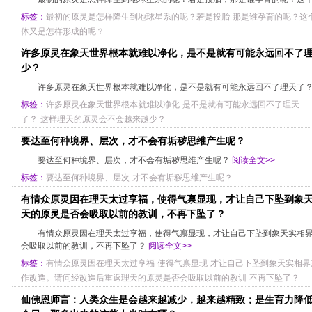
标签：
最初的原灵是怎样降生到地球星系的呢？若是投胎
那是谁孕育的呢？这
体又是怎样形成的呢？
许多原灵在象天世界根本就难以净化，是不是就有可能永远回不了理
少？
许多原灵在象天世界根本就难以净化，是不是就有可能永远回不了理天了
标签：
许多原灵在象天世界根本就难以净化
是不是就有可能永远回不了理天
了？
这样理天的原灵会不会越来越少？
要达至何种境界、层次，才不会有垢秽思维产生呢？
要达至何种境界、层次，才不会有垢秽思维产生呢？
阅读全文>>
标签：
要达至何种境界、层次
才不会有垢秽思维产生呢？
有情众原灵因在理天太过享福，使得气禀显现，才让自己下坠到象
天的原灵是否会吸取以前的教训，不再下坠了？
有情众原灵因在理天太过享福，使得气禀显现，才让自己下坠到象天实相
会吸取以前的教训，不再下坠了？
阅读全文>>
标签：
有情众原灵因在理天太过享福
使得气禀显现
才让自己下坠到象天实相界
作改造。请问经改造后重返理天的原灵是否会吸取以前的教训
不再下坠了？
仙佛恩师言：人类众生是会越来越减少，越来越精致；是生育力降