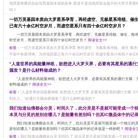
地冥星将要担负起培育基因本质的圣务
那是不是说地冥星会提升到大罗天界那
吗？
一切万灵基因本质由大罗星系孕育，再经虚空、无极星系培植、催
已有六十余亿时空岁月，而虚空星系只有四十余亿时空岁月？
一切万灵基因本质由大罗星系孕育，再经虚空、无极星系培植、催生，散
时空岁月，而虚空星系只有四十余亿时空岁月？
阅读全文>>
标签：
一切万灵基因本质由大罗星系孕育
再经虚空、无极星系培植、催生
散布
宇宙中各星球体。为何地冥星已有六十余亿时空岁月
而虚空星系只有四十余亿
“人道世界的高能量神祇，欲想进入大罗天界，必要有其星系的通行
颁发？是什么材料做成的？
“人道世界的高能量神祇，欲想进入大罗天界，必要有其星系的通行文碟，
材料做成的？
阅读全文>>
标签：
“人道世界的高能量神祇
欲想进入大罗天界
必要有其星系的通行文碟
方
利出入。”此通行文碟由谁颁发？是什么材料做成的？
我们知道仙佛都会分灵，时间久了，此分灵是不是就可能变成一个
本灵与分灵的差别在哪儿？是能量有差别吗？但其IC微晶体中的记
我们知道仙佛都会分灵，时间久了，此分灵是不是就可能变成一个独立的
差别在哪儿？是能量有差别吗？但其IC微晶体中的记录该是一样的吧？
阅读全文
标签：
我们知道仙佛都会分灵
时间久了
此分灵是不是就可能变成一个独立的灵