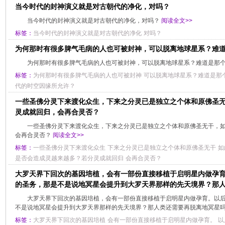
当今时代的封神演义就是对古朝代的净化，对吗？
当今时代的封神演义就是对古朝代的净化，对吗？
阅读全文>>
标签：
当今时代的封神演义就是对古朝代的净化
对吗？
为何那时有很多脾气毛病的人也可被封神，可以脱离地球星系？难
为何那时有很多脾气毛病的人也可被封神，可以脱离地球星系？难道是那
标签：
为何那时有很多脾气毛病的人也可被封神
可以脱离地球星系？难道是那
代的时空因缘所允许？
一些圣佛分灵下来渡化众生，下来之分灵已是独立之个体和原佛圣
灵成就回归，会再合灵否？
一些圣佛分灵下来渡化众生，下来之分灵已是独立之个体和原佛圣无干，
会再合灵否？
阅读全文>>
标签：
一些圣佛分灵下来渡化众生
下来之分灵已是独立之个体和原佛圣无干
如
是否会造成灵越来越多？若分灵成就回归
会再合灵否？
大罗天界下回次的基因培植，会有一部份直接移植于启明星内做孕育
的圣务，那是不是说地冥星会提升到大罗天界那样的先天境界？那
大罗天界下回次的基因培植，会有一部份直接移植于启明星内做孕育。以
不是说地冥星会提升到大罗天界那样的先天境界？那人类还需要再脱离地冥星
标签：
大罗天界下回次的基因培植
会有一部份直接移植于启明星内做孕育。
以