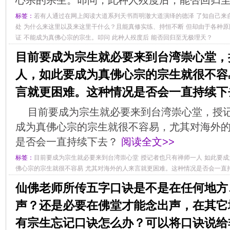
心宗的宗生。叩问，此种人殁度后，能否回归
标签：
若有人通过在网上阅读大道系列天书而明澈大道演绎的德泽
了知自己来
处
为什么来这里以及来这里干什么？且能真修实练、持恒不断
但却由于各种原
证
不能成为真佛心宗的宗生。叩问
此种人殁度后
能否回归至无极理天？
目前要成为宗生就必要来到台湾崇心堂，
人，如此要成为真佛心宗的宗生就很不容
言就更困难。这种情况是否会一直持续下
目前要成为宗生就必要来到台湾崇心堂，授
成为真佛心宗的宗生就很不容易，尤其对海外
是否会一直持续下去？
阅读全文>>
标签：
目前要成为宗生就必要来到台湾崇心堂
授记者也只有禅师一人
如此要成
佛心宗的宗生就很不容易
尤其对海外的人来言就更困难。这种情况是否会一直
仙佛老师所传五字口诀是不是在任何地方
声？还是必要在佛堂才能念出声，在其它
有宗生忘记口诀怎么办？可以将口诀说给