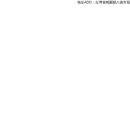
地址ADD：台灣省桃園縣八德市茄苳路 72