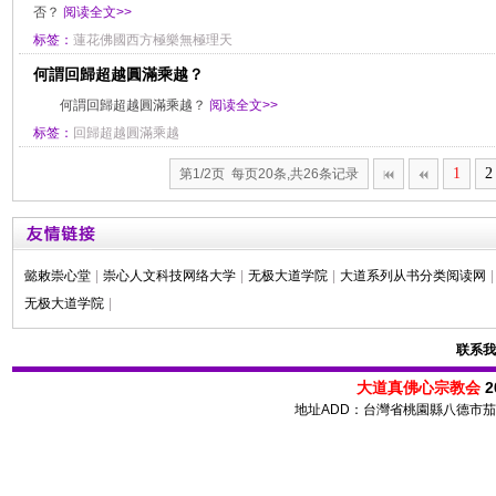
否？
阅读全文>>
标签：
蓮花佛國西方極樂無極理天
何謂回歸超越圓滿乘越？
何謂回歸超越圓滿乘越？
阅读全文>>
标签：
回歸超越圓滿乘越
1
2
第1/2页 每页20条,共26条记录
懿敕崇心堂
|
崇心人文科技网络大学
|
无极大道学院
|
大道系列从书分类阅读网
|
无极大道学院
|
联系我
大道真佛心宗教会
2
地址ADD：台灣省桃園縣八德市茄苳路 72