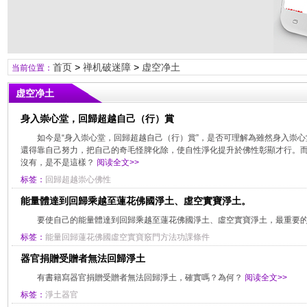
首页
>
禅机破迷障
>
虚空净土
当前位置：
虚空净土
身入崇心堂，回歸超越自己（行）賞
如今是“身入崇心堂，回歸超越自己（行）賞”，是否可理解為雖然身入崇
還得靠自己努力，把自己的奇毛怪脾化除，使自性淨化提升於佛性彰顯才行。
沒有，是不是這樣？
阅读全文>>
标签：
回歸超越崇心佛性
能量體達到回歸乘越至蓮花佛國淨土、虛空實寶淨土。
要使自己的能量體達到回歸乘越至蓮花佛國淨土、虛空實寶淨土，最重要
标签：
能量回歸蓮花佛國虛空實寶竅門方法功課條件
器官捐贈受贈者無法回歸淨土
有書籍寫器官捐贈受贈者無法回歸淨土，確實嗎？為何？
阅读全文>>
标签：
淨土器官