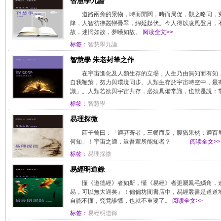
智慧學九論
道路兩旁的景物，時而開闊，時而局促，觀之略同，
降，人智彷彿叢巒疊翠，綿延起伏。今人得以凌風登月，
故，迷惘如故，夢囈如故。
阅读全文>>
标签：
智慧學九論
智慧學 朱老封筆之作
在宇宙進化及人類生存的立場，人生乃由無知而有知
自我鞭策，努力與環境同步。人類生存於宇宙時空中，最
識」。人類若欲與宇宙共存，必須具備常識，也就是說：
标签：
智慧學
易理探微
莊子曾曰：「適莽蒼者，三餐而反，腹猶果然；適百
何知」！宇宙之適，豈吾輩所能知者？
阅读全文>>
标签：
易理探微
易經明道錄
懂《道德經》者如斯，懂《易經》者更屬鳳毛鱗角，
易，可以無大過矣』！偏偏坊間書店中，易經叢書是道道
自認不懂，究竟誰懂，也就不重要了。
阅读全文>>
标签：
易經明道錄