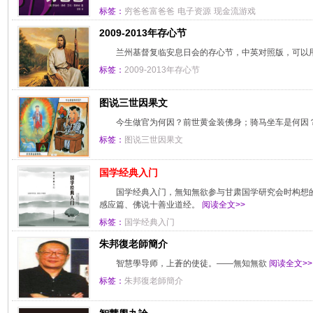
标签：
穷爸爸富爸爸
电子资源
现金流游戏
2009-2013年存心节
兰州基督复临安息日会的存心节，中英对照版，可以
标签：
2009-2013年存心节
图说三世因果文
今生做官为何因？前世黄金装佛身；骑马坐车是何因
标签：
图说三世因果文
国学经典入门
国学经典入门，無知無欲参与甘肃国学研究会时构想
感应篇、佛说十善业道经。
阅读全文>>
标签：
国学经典入门
朱邦復老師簡介
智慧學导师，上蒼的使徒。——無知無欲
阅读全文>>
标签：
朱邦復老師簡介