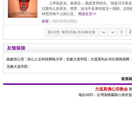
上帝就是光。基督说：‚我是世界的光。‛他是日月星
以艱列人的灵光。然而，这光不是单给犹太一国的。太阳
样照亮每个人的心灵。
阅读全文>>
标签：
紧跟基督的脚踪
1
2
第1/2页 每页20条,共33条记录
懿敕崇心堂
|
崇心人文科技网络大学
|
无极大道学院
|
大道系列从书分类阅读网
|
无极大道学院
|
联系我
大道真佛心宗教会
2
地址ADD：台灣省桃園縣八德市茄苳路 72