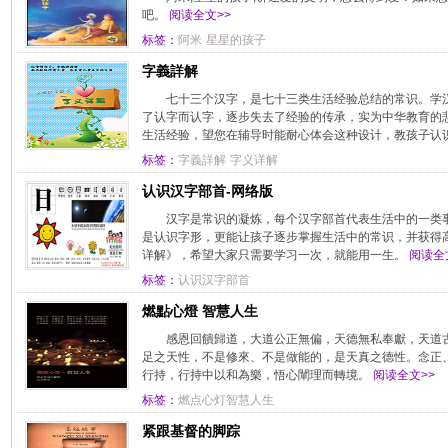
吧。
阅读全文>>
标签：
阿米
星星的孩子
字義詳解
七十三个汉字，是七十三类生活经验总结的常识。学
了认字而认字，逐步失去了经验的传承，实为中华教育的
生活经验，望您在辅导时能耐心体会这种设计，教孩子认识
标签：
字義詳解
字义详解
认识汉字部首-网络版
汉字是常识的凝炼，每个汉字部首代表生活中的一类
是认识字形，更能让孩子逐步掌握生活中的常识，并获得
详解》，希望大家只需要学习一次，就能用一生。
阅读全
标签：
认识汉字部首
燃點心燈 智慧人生
感恩回饋歸道，大道公正無偏，天德無私奉獻，天道
足之天性，不是修來、不是做能的，是天真之德性。念正
行持，行持中以和為樂，悟心闡理而轉境。
阅读全文>>
标签：
燃点心灯智慧人生
紧跟基督的脚踪