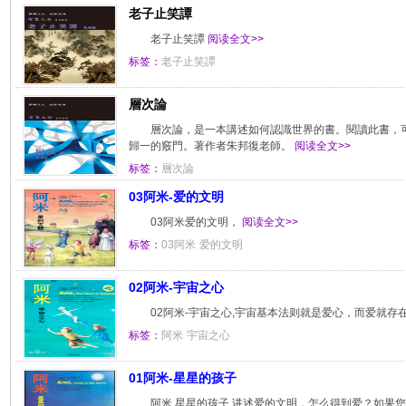
老子止笑譚
老子止笑譚
阅读全文>>
标签：
老子止笑譚
層次論
層次論，是一本講述如何認識世界的書。閱讀此書，
歸一的竅門。著作者朱邦復老師。
阅读全文>>
标签：
層次論
03阿米-爱的文明
03阿米爱的文明，
阅读全文>>
标签：
03阿米
爱的文明
02阿米-宇宙之心
02阿米-宇宙之心,宇宙基本法则就是爱心，而爱就存
标签：
阿米
宇宙之心
01阿米-星星的孩子
阿米,星星的孩子,讲述爱的文明，怎么得到爱？如果