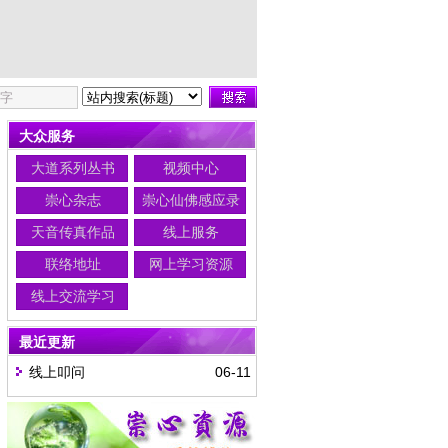
大众服务
大道系列丛书
视频中心
崇心杂志
崇心仙佛感应录
天音传真作品
线上服务
联络地址
网上学习资源
线上交流学习
最近更新
线上叩问
06-11