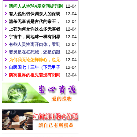
请问人从地球4度空间提升到
12-04
无极界30度空间，在排除因果业力
有人说出钱保调亲人的保调
12-04
之因素后，最基本需要多少倍功
人心性提升，则被保调人(亲人)的心
滥杀无辜者是古代的帝王，
12-04
德、能量、智慧、慈悲、定力？另
性才能提升，请问是何道理？不是
他们被贬下地府作清偿是罪有应
上苍为何允许这么多无辜者
12-04
外提升1度空间最基本需要多少倍功
修行在个人吗？
得。为何其它芸芸苍生也要承担这
被杀害？这些无辜被杀者会被关在
宇宙中，同地球一样有阳界
12-04
德、能量、智慧、慈悲、定力？
种恶因缘果报，而且累积后代子
枉死城吗？难道这是他们的因果？
与冥界的星球有多少？皆在各体星
有些人灵性离开肉体，看到
12-04
孙？是生命共同体的关系吗？
他们有提升的机会吗？
球轮回否？天明星有冥界吗？
医护人员在急救自己，灵性能否再
婴灵是在枉死城，还是仍跟
12-04
回到躯体，其关键点是何？
随于父母、家人一同生活？婴灵若
为何我无论怎样静心，也见
12-04
无成全入学机缘，何时才会脱离此
不到自己的性体，达不到禅师所说
自民国七十三年（下元甲子
12-04
一世之因缘？其灵亦会成长为老人
的那种境界？是心不够静？因果未
年 ），开启天灵，进入因果清偿的
阴冥世界的祖先若没有阳间
12-04
灵吗？
了清？还是八识没得到彻底净化？
总清算，迄今已三十年，这种清算
子孙的帮忙，是否就无法来作提
到何时才会结束？
升？