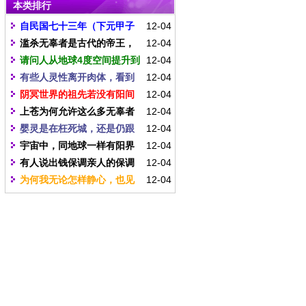
本类排行
到何时才会结束？
升？
自民国七十三年（下元甲子
12-04
年 ），开启天灵，进入因果清偿的
滥杀无辜者是古代的帝王，
12-04
总清算，迄今已三十年，这种清算
他们被贬下地府作清偿是罪有应
请问人从地球4度空间提升到
12-04
到何时才会结束？
得。为何其它芸芸苍生也要承担这
无极界30度空间，在排除因果业力
有些人灵性离开肉体，看到
12-04
种恶因缘果报，而且累积后代子
之因素后，最基本需要多少倍功
医护人员在急救自己，灵性能否再
阴冥世界的祖先若没有阳间
12-04
孙？是生命共同体的关系吗？
德、能量、智慧、慈悲、定力？另
回到躯体，其关键点是何？
子孙的帮忙，是否就无法来作提
上苍为何允许这么多无辜者
12-04
外提升1度空间最基本需要多少倍功
升？
被杀害？这些无辜被杀者会被关在
婴灵是在枉死城，还是仍跟
12-04
德、能量、智慧、慈悲、定力？
枉死城吗？难道这是他们的因果？
随于父母、家人一同生活？婴灵若
宇宙中，同地球一样有阳界
12-04
他们有提升的机会吗？
无成全入学机缘，何时才会脱离此
与冥界的星球有多少？皆在各体星
有人说出钱保调亲人的保调
12-04
一世之因缘？其灵亦会成长为老人
球轮回否？天明星有冥界吗？
人心性提升，则被保调人(亲人)的心
为何我无论怎样静心，也见
12-04
灵吗？
性才能提升，请问是何道理？不是
不到自己的性体，达不到禅师所说
修行在个人吗？
的那种境界？是心不够静？因果未
了清？还是八识没得到彻底净化？